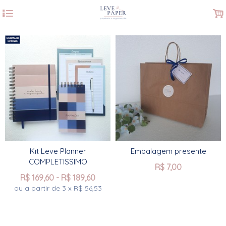
4
.
Kit Leve Planner
Embalagem presente
COMPLETISSIMO
R$
7,00
R$
169,60
-
R$
189,60
ou a partir de
3
x
R$
56,53