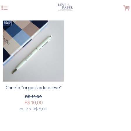
4
.
Caneta "organizada e leve"
R$
18,00
R$
10,00
ou
2
x
R$
5,00