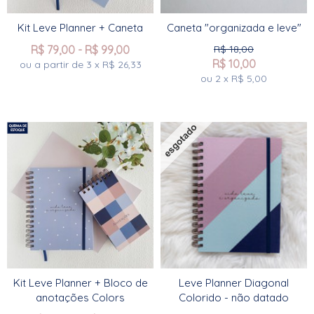
Kit Leve Planner + Caneta
Caneta "organizada e leve"
R$
79,00
-
R$
99,00
R$
18,00
R$
10,00
ou a partir de
3
x
R$
26,33
ou
2
x
R$
5,00
Kit Leve Planner + Bloco de
Leve Planner Diagonal
anotações Colors
Colorido - não datado