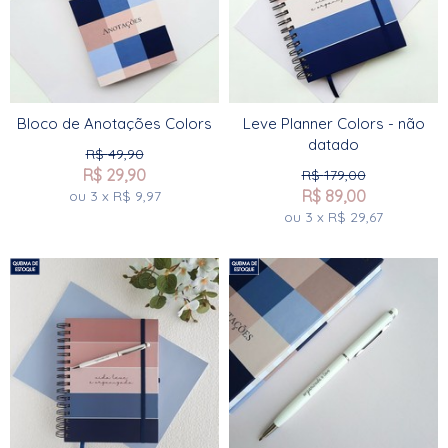
Bloco de Anotações Colors
Leve Planner Colors - não
datado
R$
49,90
R$
29,90
R$
179,00
R$
89,00
ou
3
x
R$
9,97
ou
3
x
R$
29,67