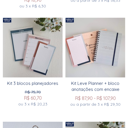
R$
18,90
ou a partir de
3
x
R$
56,53
ou
3
x
R$
6,30
Kit 3 blocos planejadores
Kit Leve Planner + bloco
anotações com encaixe
R$
75,70
R$
60,70
R$
87,90
-
R$
107,90
ou
3
x
R$
20,23
ou a partir de
3
x
R$
29,30