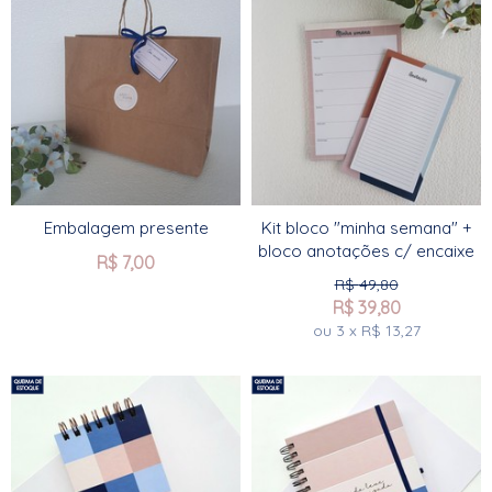
Embalagem presente
Kit bloco "minha semana" +
bloco anotações c/ encaixe
R$
7,00
R$
49,80
R$
39,80
ou
3
x
R$
13,27