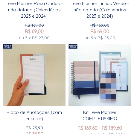
Leve Planner Rosa Ondas -
Leve Planner Linhas Verde -
não datado (Calendários
não datado (Calendários
2023 e 2024)
2023 e 2024)
R$
169,00
R$
169,00
R$
69,00
R$
69,00
ou
3
x
R$
23,00
ou
3
x
R$
23,00
Bloco de Anotações (com
Kit Leve Planner
encaixe)
COMPLETISSIMO
R$
23,90
R$
169,60
-
R$
189,60