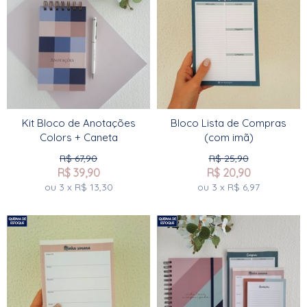
Kit Bloco de Anotações
Bloco Lista de Compras
Colors + Caneta
(com imã)
R$
67,90
R$
25,90
R$
39,90
R$
20,90
ou
3
x
R$
13,30
ou
3
x
R$
6,97