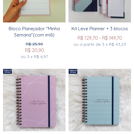
Bloco Planejador "Minha
Kit Leve Planner + 3 blocos
Semana"(com imã)
R$
129,70
-
R$
149,70
R$
25,90
ou a partir de
3
x
R$
43,23
R$
20,90
ou
3
x
R$
6,97