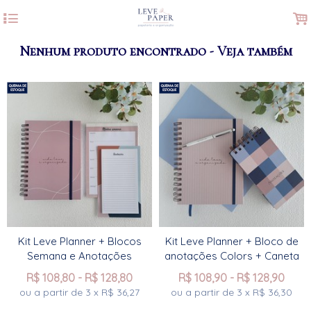
4
.
Nenhum produto encontrado - Veja também
Kit Leve Planner + Blocos
Kit Leve Planner + Bloco de
Semana e Anotações
anotações Colors + Caneta
R$
108,80
-
R$
128,80
R$
108,90
-
R$
128,90
ou a partir de
3
x
R$
36,27
ou a partir de
3
x
R$
36,30