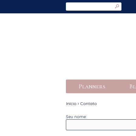
s
Planners
Bl
Início
›
Contato
Seu nome: