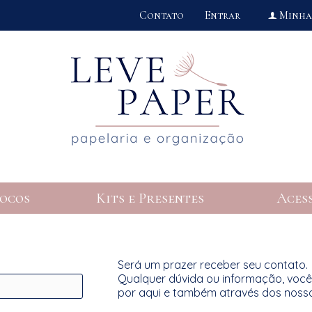
Contato
Entrar
Minha
f
ocos
Kits e Presentes
Aces
Será um prazer receber seu contato.
Qualquer dúvida ou informação, vo
por aqui e também através dos noss