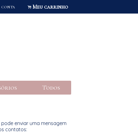
Meu carrinho
 conta
.
sórios
Todos
cê pode enviar uma mensagem
os contatos: