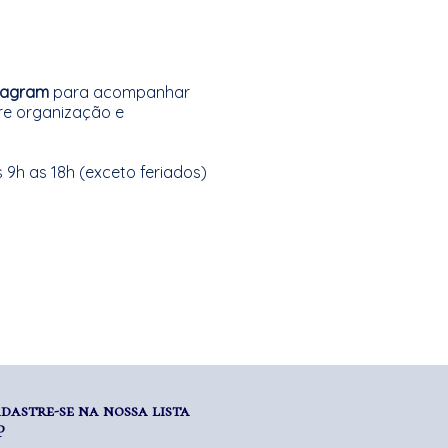
stagram
para acompanhar
re organização e
9h as 18h (exceto feriados)
dastre-se na nossa lista
P