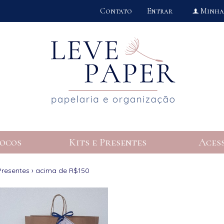
Contato
Entrar
Minha
f
ocos
Kits e Presentes
Aces
Presentes
›
acima de R$150