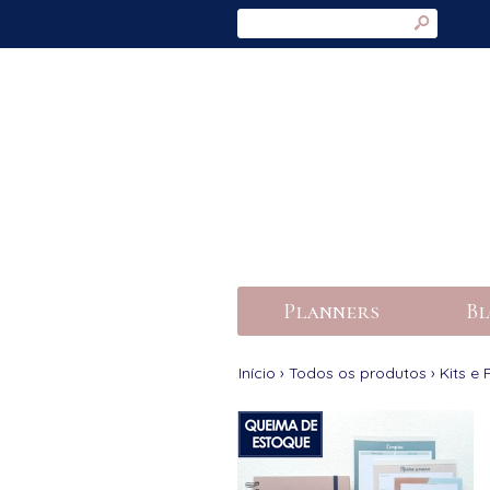
s
Planners
Bl
Início
›
Todos os produtos
›
Kits e 