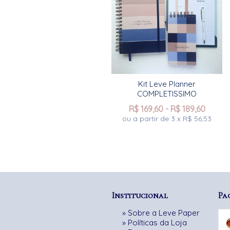
Kit Leve Planner
COMPLETISSIMO
R$
169,60
-
R$
189,60
ou a partir de
3
x
R$
56,53
Institucional
Pa
»
Sobre a Leve Paper
»
Políticas da Loja