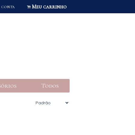
Meu carrinho
 conta
.
sórios
Todos